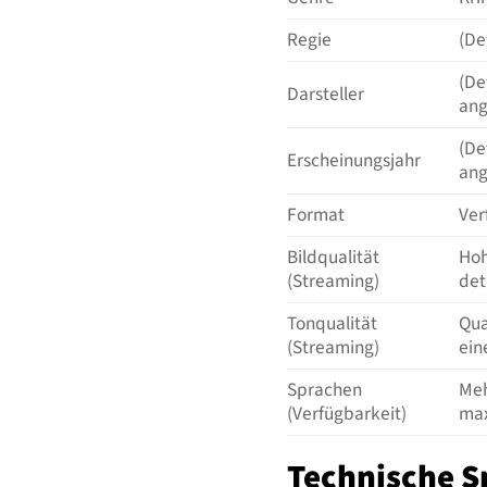
Regie
(De
(De
Darsteller
an
(De
Erscheinungsjahr
an
Format
Ver
Bildqualität
Hoh
(Streaming)
det
Tonqualität
Qua
(Streaming)
ein
Sprachen
Meh
(Verfügbarkeit)
max
Technische S