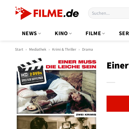
Zum
Suchen
Inhalt
nach:
springen
NEWS
KINO
FILME
SER
Start
»
Mediathek
»
Krimi & Thriller
»
Drama
Einer