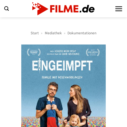
Zum
Inhalt
springen
Start
»
Mediathek
»
Dokumentationen