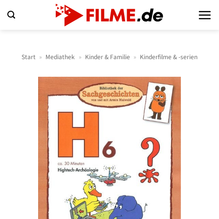
Zum
Inhalt
springen
Start
»
Mediathek
»
Kinder & Familie
»
Kinderfilme & -serien