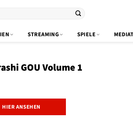
IEN
STREAMING
SPIELE
MEDIA
rashi GOU Volume 1
HIER ANSEHEN