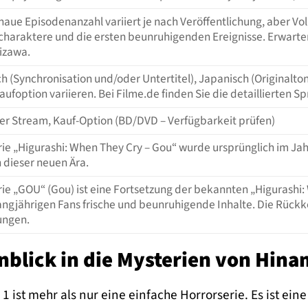
naue Episodenanzahl variiert je nach Veröffentlichung, aber Vol
haraktere und die ersten beunruhigenden Ereignisse. Erwarten
izawa.
h (Synchronisation und/oder Untertitel), Japanisch (Originalton
aufoption variieren. Bei Filme.de finden Sie die detaillierten S
ler Stream, Kauf-Option (BD/DVD – Verfügbarkeit prüfen)
rie „Higurashi: When They Cry – Gou“ wurde ursprünglich im Jah
 dieser neuen Ära.
rie „GOU“ (Gou) ist eine Fortsetzung der bekannten „Higurashi
angjährigen Fans frische und beunruhigende Inhalte. Die Rückk
ngen.
inblick in die Mysterien von Hin
 ist mehr als nur eine einfache Horrorserie. Es ist eine