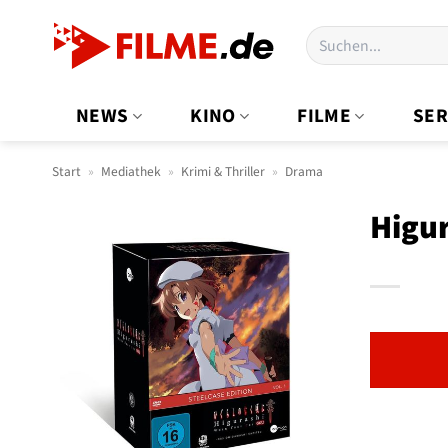
Zum
Suchen
Inhalt
nach:
springen
NEWS
KINO
FILME
SER
Start
»
Mediathek
»
Krimi & Thriller
»
Drama
Higu