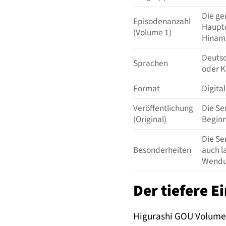
Die ge
Episodenanzahl
Hauptc
(Volume 1)
Hinam
Deutsc
Sprachen
oder K
Format
Digita
Veröffentlichung
Die Se
(Original)
Beginn
Die Se
Besonderheiten
auch l
Wendu
Der tiefere E
Higurashi GOU Volume 1