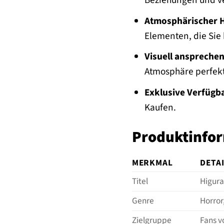
Beziehungen und v
Atmosphärischer H
Elementen, die Sie 
Visuell ansprechen
Atmosphäre perfekt 
Exklusive Verfügba
Kaufen.
Produktinfor
MERKMAL
DETA
Titel
Higura
Genre
Horror
Zielgruppe
Fans v