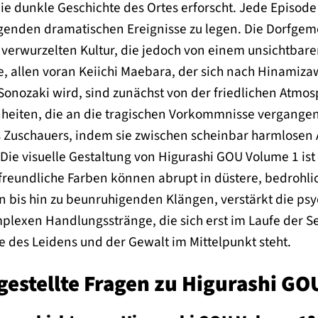
ie dunkle Geschichte des Ortes erforscht. Jede Episode
lgenden dramatischen Ereignisse zu legen. Die Dorfgem
f verwurzelten Kultur, die jedoch von einem unsichtbare
e, allen voran Keiichi Maebara, der sich nach Hinamizaw
onozaki wird, sind zunächst von der friedlichen Atmos
eiten, die an die tragischen Vorkommnisse vergangener
Zuschauers, indem sie zwischen scheinbar harmlosen
ie visuelle Gestaltung von Higurashi GOU Volume 1 ist 
 freundliche Farben können abrupt in düstere, bedrohli
n bis hin zu beunruhigenden Klängen, verstärkt die ps
plexen Handlungsstränge, die sich erst im Laufe der Se
 des Leidens und der Gewalt im Mittelpunkt steht.
gestellte Fragen zu Higurashi G