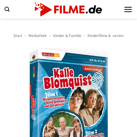
Zum
Inhalt
springen
Start
»
Mediathek
»
Kinder & Familie
»
Kinderfilme & -serien