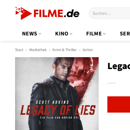
Zum
Suchen
Inhalt
nach:
springen
NEWS
KINO
FILME
SER
Start
»
Mediathek
»
Krimi & Thriller
»
Action
Legac