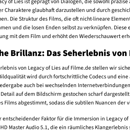
y of Lies ist geprägt von Dialogen, die sowohl präzise 
der Charaktere glaubhaft darzustellen und durch gesc
n. Die Struktur des Films, die oft nicht-lineare Elemen
hmen und die losen Enden selbst zu verknüpfen. Diese er
ung mit dem Film und erhöht den Wiederschauwert erh
e Brillanz: Das Seherlebnis von 
rlebnis von Legacy of Lies auf Filme.de stellen wir sic
 Bildqualität wird durch fortschrittliche Codecs und ei
Wiedergabe auch bei wechselnden Internetverbindungen e
 Detail auf dem Bildschirm gestochen scharf dargestellt 
es Films abgestimmt, sodass die subtilen Nuancen der v
er entscheidender Faktor für die Immersion in Legacy of
D Master Audio 5.1, die ein räumliches Klangerlebnis s