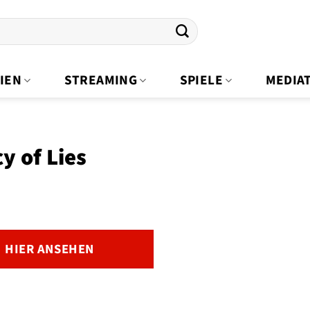
IEN
STREAMING
SPIELE
MEDIA
y of Lies
HIER ANSEHEN