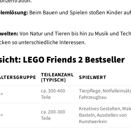
nzentration.
blemlösung:
Beim Bauen und Spielen stoßen Kinder auf 
nwelten:
Von Natur und Tieren bis hin zu Musik und Tech
en so unterschiedliche Interessen.
icht: LEGO Friends 2 Bestseller
TEILEANZAHL
ALTERSGRUPPE
SPIELWERT
(TYPISCH)
ca. 300-400
Tierpflege, Notfalleinsät
6+
Teile
Fahrzeugbau
Kreatives Gestalten, Ma
ca. 200-300
6+
Basteln, Ausstellen von
Teile
Kunstwerken