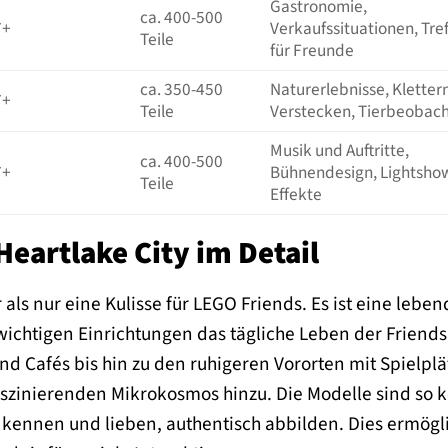
Gastronomie,
ca. 400-500
7+
Verkaufssituationen, Tre
Teile
für Freunde
ca. 350-450
Naturerlebnisse, Kletter
7+
Teile
Verstecken, Tierbeobac
Musik und Auftritte,
ca. 400-500
7+
Bühnendesign, Lightsho
Teile
Effekte
Heartlake City im Detail
 als nur eine Kulisse für LEGO Friends. Es ist eine lebe
ichtigen Einrichtungen das tägliche Leben der Friends
nd Cafés bis hin zu den ruhigeren Vororten mit Spielplä
aszinierenden Mikrokosmos hinzu. Die Modelle sind so ko
r kennen und lieben, authentisch abbilden. Dies ermögli