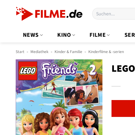
Zum
Suchen
Inhalt
nach:
springen
NEWS
KINO
FILME
SER
Start
»
Mediathek
»
Kinder & Familie
»
Kinderfilme & -serien
LEGO 