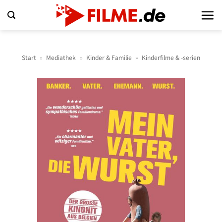
Zum
Inhalt
springen
Start
»
Mediathek
»
Kinder & Familie
»
Kinderfilme & -serien