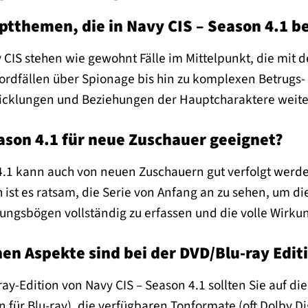
ptthemen, die in Navy CIS – Season 4.1 
y CIS stehen wie gewohnt Fälle im Mittelpunkt, die mi
 Mordfällen über Spionage bis hin zu komplexen Betrug
icklungen und Beziehungen der Hauptcharaktere weiter 
eason 4.1 für neue Zuschauer geeignet?
 4.1 kann auch von neuen Zuschauern gut verfolgt werde
 ist es ratsam, die Serie von Anfang an zu sehen, um d
gsbögen vollständig zu erfassen und die volle Wirkung
en Aspekte sind bei der DVD/Blu-ray Edit
ray-Edition von Navy CIS – Season 4.1 sollten Sie auf 
on für Blu-ray), die verfügbaren Tonformate (oft Dolby 