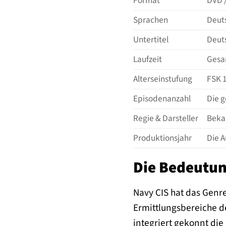
Format
DVD /
Sprachen
Deuts
Untertitel
Deuts
Laufzeit
Gesam
Alterseinstufung
FSK 1
Episodenanzahl
Die g
Regie & Darsteller
Bekan
Produktionsjahr
Die A
Die Bedeutun
Navy CIS hat das Genre
Ermittlungsbereiche de
integriert gekonnt die