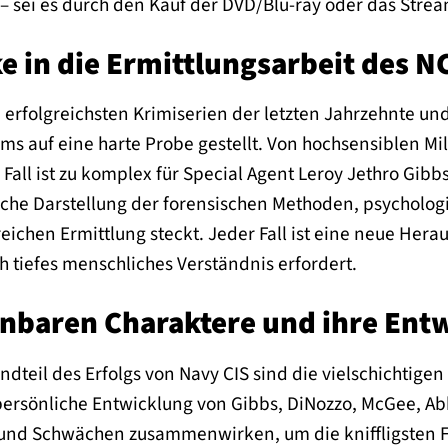
– sei es durch den Kauf der DVD/Blu-ray oder das Strea
ke in die Ermittlungsarbeit des N
 erfolgreichsten Krimiserien der letzten Jahrzehnte un
ms auf eine harte Probe gestellt. Von hochsensiblen Mi
Fall ist zu komplex für Special Agent Leroy Jethro Gibb
ische Darstellung der forensischen Methoden, psychologi
reichen Ermittlung steckt. Jeder Fall ist eine neue Hera
 tiefes menschliches Verständnis erfordert.
nbaren Charaktere und ihre Ent
ndteil des Erfolgs von Navy CIS sind die vielschichtigen
rsönliche Entwicklung von Gibbs, DiNozzo, McGee, Abby
 und Schwächen zusammenwirken, um die kniffligsten Fä