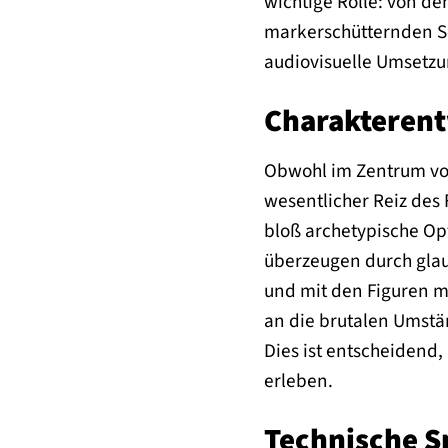
wichtige Rolle: von de
markerschütternden Sc
audiovisuelle Umsetzun
Charakterent
Obwohl im Zentrum von 
wesentlicher Reiz des
bloß archetypische Opf
überzeugen durch gla
und mit den Figuren mi
an die brutalen Umstä
Dies ist entscheidend
erleben.
Technische S