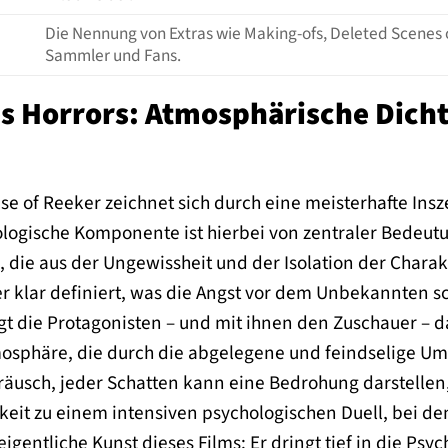
Die Nennung von Extras wie Making-ofs, Deleted Scenes
Sammler und Fans.
es Horrors: Atmosphärische Dich
se of Reeker zeichnet sich durch eine meisterhafte Ins
logische Komponente ist hierbei von zentraler Bedeutun
ie aus der Ungewissheit und der Isolation der Charakte
mer klar definiert, was die Angst vor dem Unbekannten sc
die Protagonisten – und mit ihnen den Zuschauer – daz
osphäre, die durch die abgelegene und feindselige Umg
eräusch, jeder Schatten kann eine Bedrohung darstellen,
t zu einem intensiven psychologischen Duell, bei dem d
 eigentliche Kunst dieses Films: Er dringt tief in die Ps