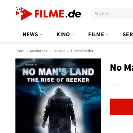
Zum
Suchen
Inhalt
nach:
springen
NEWS
KINO
FILME
SER
Start
»
Mediathek
»
Horror
»
Horrorthriller
No Ma