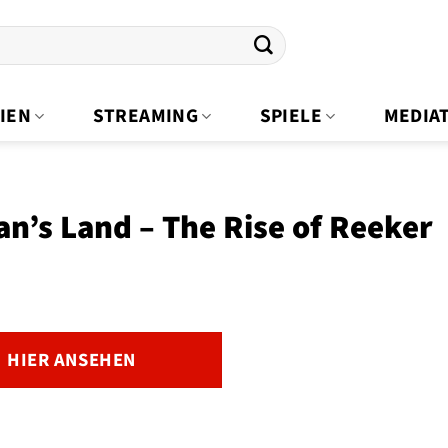
IEN
STREAMING
SPIELE
MEDIA
n’s Land – The Rise of Reeker
HIER ANSEHEN