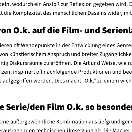
deln, wodurch ein Anstoß zur Reflexion gegeben wird. D
elt die Komplexität des menschlichen Daseins wider, mi
von O.k. auf die Film- und Serien
ieren oft Wendepunkte in der Entwicklung eines Genres
on künstlerischem Anspruch und breiter Zugänglichkeit 
itig Diskursräume zu eröffnen. Die Art und Weise, wie n
en, inspiriert oft nachfolgende Produktionen und beein
e aufgegriffen werden. Dies macht „O.k.“ zu einem wic
e Serie/den Film O.k. so besonde
h eine außergewöhnliche Kombination aus tiefgründiger
rausragenden technischen Umsetzung ab. Die Macher h