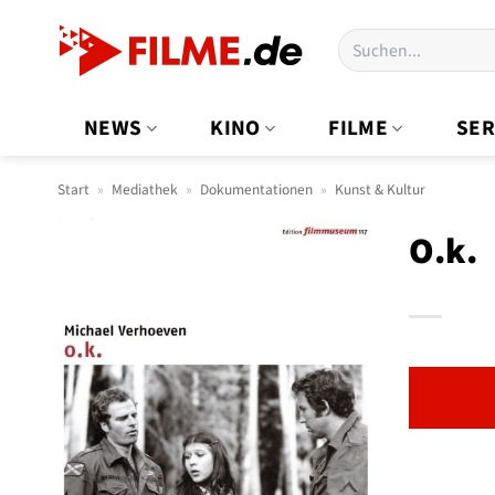
Zum
Suchen
Inhalt
nach:
springen
NEWS
KINO
FILME
SER
Start
»
Mediathek
»
Dokumentationen
»
Kunst & Kultur
O.k.