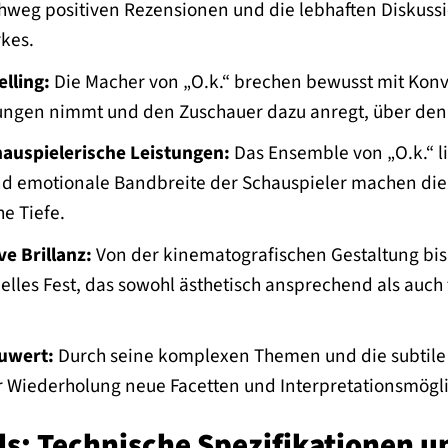
hweg positiven Rezensionen und die lebhaften Diskuss
kes.
lling:
Die Macher von „O.k.“ brechen bewusst mit Konv
gen nimmt und den Zuschauer dazu anregt, über den 
auspielerische Leistungen:
Das Ensemble von „O.k.“ l
d emotionale Bandbreite der Schauspieler machen die 
e Tiefe.
ve Brillanz:
Von der kinematografischen Gestaltung bis 
uelles Fest, das sowohl ästhetisch ansprechend als auch
uwert:
Durch seine komplexen Themen und die subtile D
er Wiederholung neue Facetten und Interpretationsmög
ls: Technische Spezifikationen 