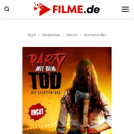
Zum
Inhalt
springen
Start
»
Mediathek
»
Horror
»
Horrorthriller