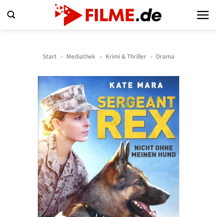
Zum
Inhalt
springen
Start
»
Mediathek
»
Krimi & Thriller
»
Drama