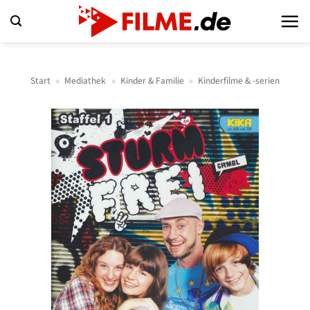
Zum
Inhalt
springen
Start
»
Mediathek
»
Kinder & Familie
»
Kinderfilme & -serien