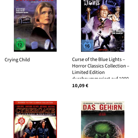
Curse of the Blue Lights –
Crying Child
Horror Classics Collection –
Limited Edition
durchnummeriert auf 1000
Stück
10,09
€