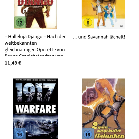
– Halleluja Django – Nach der
… und Savannah lächelt!
weltbekannten
gleichnamigen Operette von
Bruno Granichstaedten und
Ernst Marischka – Western
11,49
€
Perlen 51