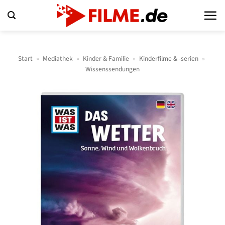
Zum
Inhalt
springen
Start
»
Mediathek
»
Kinder & Familie
»
Kinderfilme & -serien
»
Wissenssendungen