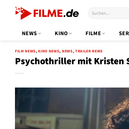
Zum
Suchen
Inhalt
nach:
springen
NEWS
KINO
FILME
SER
FILM NEWS
,
KINO NEWS
,
NEWS
,
TRAILER NEWS
Psychothriller mit Kristen 