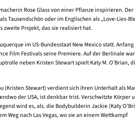
emacherin Rose Glass von einer Pflanze inspirieren. Der
ls Tausendschön oder im Englischen als „Love-Lies-Bl
zweite Projekt, das sie realisiert hat.
uquerque im US-Bundesstaat New Mexico statt. Anfang 
ce Film Festivals seine Premiere. Auf der Berlinale wa
ptrolle neben Kristen Stewart spielt Katy M. O’Brian, d
u (Kristen Stewart) verdient sich ihren Unterhalt als M
gendwo der USA, ist denkbar trist. Verschwitzte Körper 
egend wird es, als. die Bodybuilderin Jackie (Katy O’Br
uf dem Weg nach Las Vegas, wo sie an einem Wettkampf