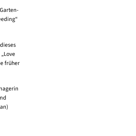
 Garten-
eeding“
dieses
r „Love
ie früher
anagerin
und
ian)