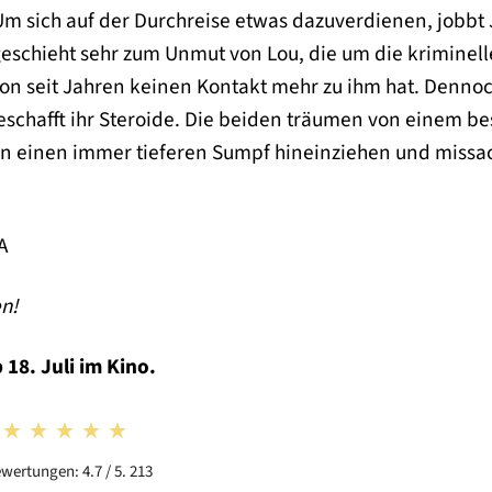
Um sich auf der Durchreise etwas dazuverdienen, jobbt 
geschieht sehr zum Unmut von Lou, die um die kriminel
on seit Jahren keinen Kontakt mehr zu ihm hat. Denno
beschafft ihr Steroide. Die beiden träumen von einem b
st in einen immer tieferen Sumpf hineinziehen und missa
A
en!
 18. Juli im Kino.
★★★★★
★★★★★
wertungen: 4.7 / 5. 213