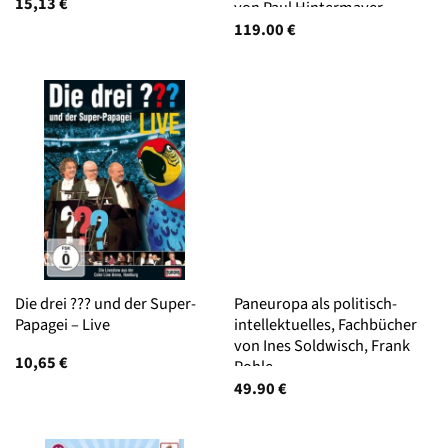
15,13
€
von Paul Hintermayer
119.00
€
Die drei ??? und der Super-
Paneuropa als politisch-
Papagei – Live
intellektuelles, Fachbücher
von Ines Soldwisch, Frank
10,65
€
Pohle
49.90
€