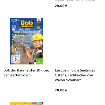
David Feest, Jan-Hinnerk
Antons
29.00
€
Bob der Baumeister 10 – Leo,
Europa und die Seele des
der Wetterfrosch
Ostens, Fachbücher von
Walter Schubart
28.00
€