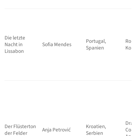
Die letzte
Portugal,
Roma
Nacht in
Sofia Mendes
Spanien
Kom
Lissabon
Dram
Der Flüsterton
Kroatien,
Anja Petrović
Comi
der Felder
Serbien