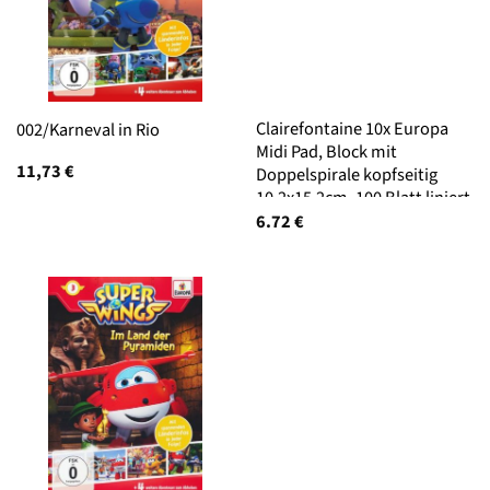
Clairefontaine 10x Europa
002/Karneval in Rio
Midi Pad, Block mit
11,73
€
Doppelspirale kopfseitig
10,2x15,2cm, 100 Blatt liniert
- Sortierung A 4935Z
6.72
€