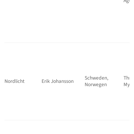
Age
Schweden,
Thril
Nordlicht
Erik Johansson
Norwegen
Myst