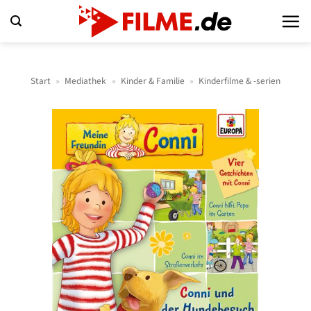
Zum
Inhalt
springen
Start
»
Mediathek
»
Kinder & Familie
»
Kinderfilme & -serien