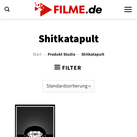
Zum
Inhalt
springen
Shitkatapult
Start
»
Produkt Studio
»
Shitkatapult
FILTER