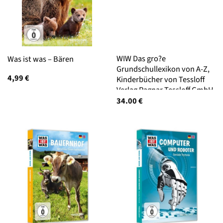
WIW Das gro?e
Was ist was – Bären
Grundschullexikon von A-Z,
4,99
€
Kinderbücher von Tessloff
Verlag Ragnar Tessloff GmbH
& Co.KG
34.00
€