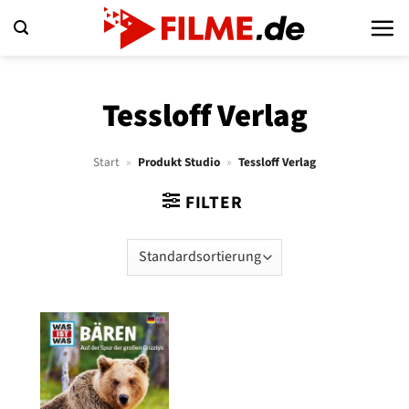
Zum
Inhalt
springen
Tessloff Verlag
Start
»
Produkt Studio
»
Tessloff Verlag
FILTER