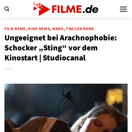
Zum
Inhalt
springen
FILM NEWS
,
KINO NEWS
,
NEWS
,
TRAILER NEWS
Ungeeignet bei Arachnophobie:
Schocker „Sting“ vor dem
Kinostart | Studiocanal