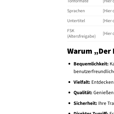
Tonformate
[Hier 
Sprachen
[Hier 
Untertitel
[Hier 
FSK
[Hier 
(Altersfreigabe)
Warum „Der P
Bequemlichkeit:
Ka
benutzerfreundlich
Vielfalt:
Entdecken 
Qualität:
Genießen S
Sicherheit:
Ihre Tra
Direkter Zugriff:
Er