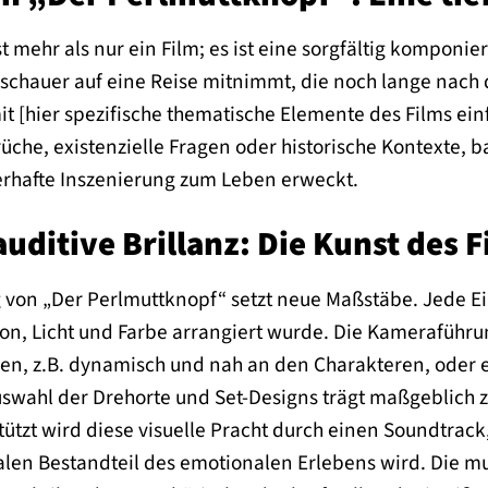
t mehr als nur ein Film; es ist eine sorgfältig komponi
schauer auf eine Reise mitnimmt, die noch lange nach 
t [hier spezifische thematische Elemente des Films ei
üche, existenzielle Fragen oder historische Kontexte, b
erhafte Inszenierung zum Leben erweckt.
auditive Brillanz: Die Kunst des
g von „Der Perlmuttknopf“ setzt neue Maßstäbe. Jede Ein
n, Licht und Farbe arrangiert wurde. Die Kameraführung 
n, z.B. dynamisch und nah an den Charakteren, oder e
uswahl der Drehorte und Set-Designs trägt maßgeblich z
tützt wird diese visuelle Pracht durch einen Soundtrac
alen Bestandteil des emotionalen Erlebens wird. Die mus