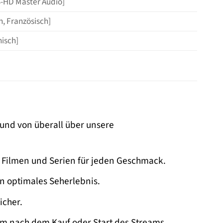
TS-HD Master Audio]
h, Französisch]
nisch]
und von überall über unsere
 Filmen und Serien für jeden Geschmack.
in optimales Seherlebnis.
icher.
lm nach dem Kauf oder Start des Streams.