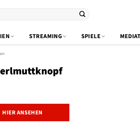
IEN
STREAMING
SPIELE
MEDIA
hen
Perlmuttknopf
HIER ANSEHEN