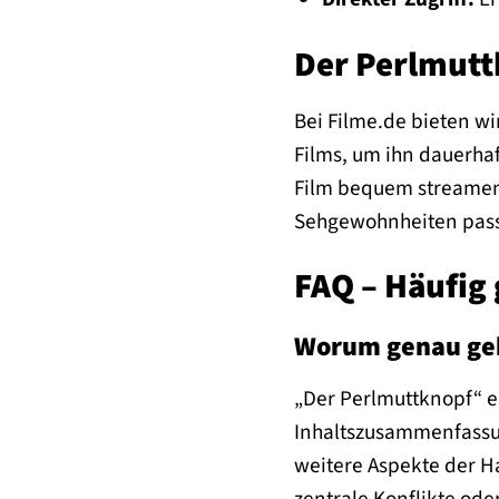
Der Perlmutt
Bei Filme.de bieten wi
Films, um ihn dauerhaf
Film bequem streamen 
Sehgewohnheiten passt
FAQ – Häufig 
Worum genau geh
„Der Perlmuttknopf“ er
Inhaltszusammenfassun
weitere Aspekte der H
zentrale Konflikte ode