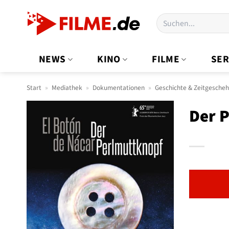
Zum
Suchen
Inhalt
nach:
springen
NEWS
KINO
FILME
SER
Start
»
Mediathek
»
Dokumentationen
»
Geschichte & Zeitgesche
Der 