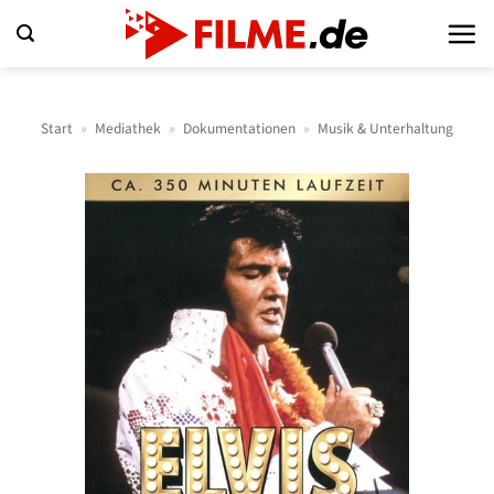
Zum
Inhalt
springen
Start
»
Mediathek
»
Dokumentationen
»
Musik & Unterhaltung