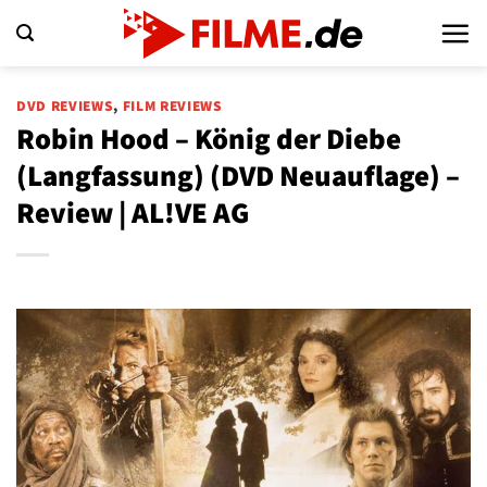
Zum
Inhalt
springen
DVD REVIEWS
,
FILM REVIEWS
Robin Hood – König der Diebe
(Langfassung) (DVD Neuauflage) –
Review | AL!VE AG