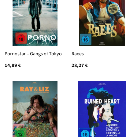
Pornostar – Gangs of Tokyo
Raees
14,89
€
28,27
€