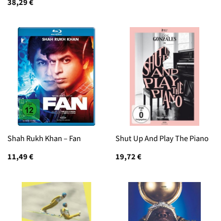
38,29
€
Shah Rukh Khan – Fan
Shut Up And Play The Piano
11,49
€
19,72
€