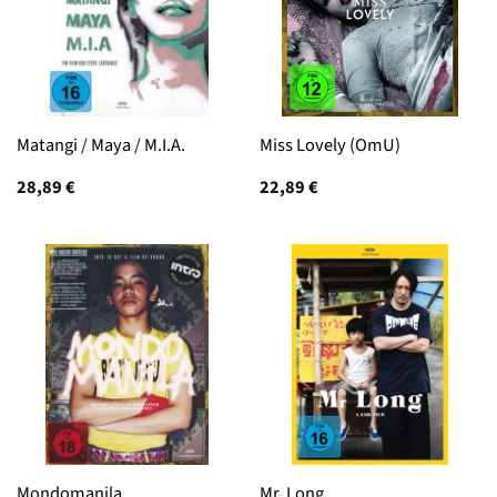
Matangi / Maya / M.I.A.
Miss Lovely (OmU)
28,89
€
22,89
€
Mondomanila
Mr. Long