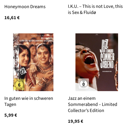
I.K.U. – This is not Love, this
Honeymoon Dreams
is Sex & Fluidø
16,61
€
In guten wie in schweren
Jazz an einem
Tagen
Sommerabend – Limited
Collector’s Edition
5,99
€
19,95
€