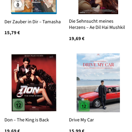
Die Sehnsucht meines
Der Zauber in Dir – Tamasha
Herzens – Ae Dil Hai Mushkil
15,79
€
19,69
€
Don – The King is Back
Drive My Car
19,69
€
15,99
€