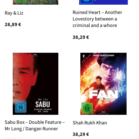
Ruined Heart – Another
Ray & Liz
Lovestory between a
28,89
€
criminal and a whore
38,29
€
Sabu Box – Double Feature –
Shah Rukh Khan
Mr Long / Dangan Runner
38,29
€