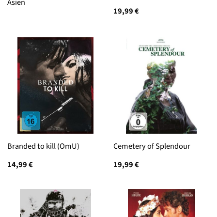
Asien
19,99
€
Branded to kill (OmU)
Cemetery of Splendour
14,99
€
19,99
€