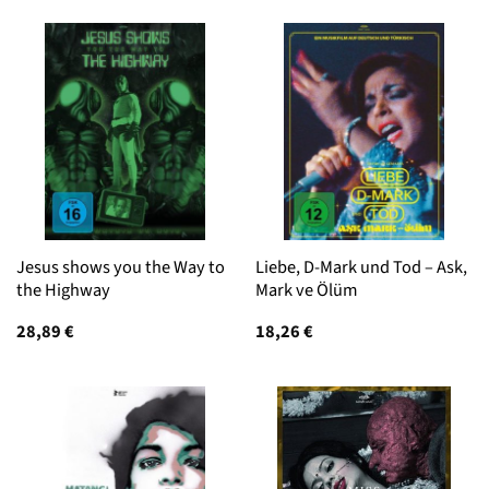
Jesus shows you the Way to
Liebe, D-Mark und Tod – Ask,
the Highway
Mark ve Ölüm
28,89
€
18,26
€